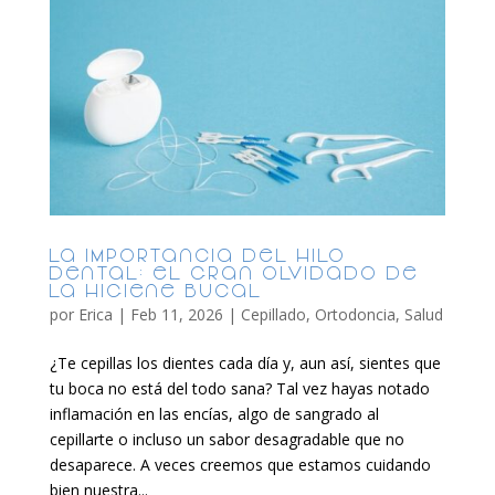
La importancia del hilo
dental: el gran olvidado de
la higiene bucal
por
Erica
|
Feb 11, 2026
|
Cepillado
,
Ortodoncia
,
Salud
¿Te cepillas los dientes cada día y, aun así, sientes que
tu boca no está del todo sana? Tal vez hayas notado
inflamación en las encías, algo de sangrado al
cepillarte o incluso un sabor desagradable que no
desaparece. A veces creemos que estamos cuidando
bien nuestra...