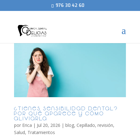
976 30 42 60
¿Tienes sensibilidad dental?
Por qué aparece y cómo
aliviarla
por
Erica
|
Jul 20, 2026
|
blog
,
Cepillado
,
revisión
,
Salud
,
Tratamientos